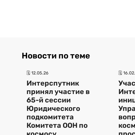
Новости по теме
🗓 12.05.26
🗓 16.02
Интерспутник
Уча
принял участие в
Инт
65-й сессии
ини
Юридического
Упра
подкомитета
воп
Комитета ООН по
кос
космосу
про