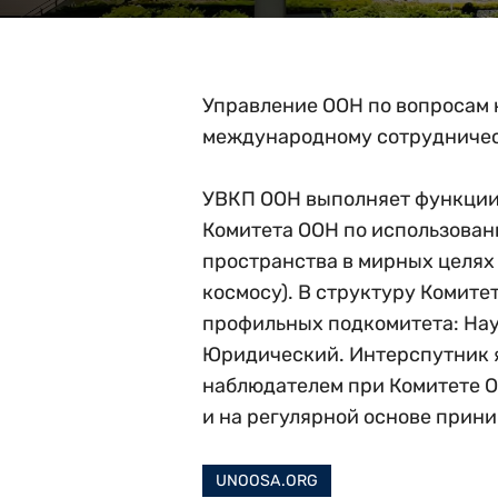
Управление ООН по вопросам 
международному сотрудничест
УВКП ООН выполняет функции
Комитета и его подкомитетов. Ос
Комитета ООН по использован
Интерспутника представляет обс
пространства в мирных целях
связанных с использованием 
космосу). В структуру Комите
орбиты для целей космической св
профильных подкомитета: На
линии Юридического подко
Юридический. Интерспутник 
Интерспутнику оставаться в 
наблюдателем при Комитете ОО
регуляторных вопросов в о
и на регулярной основе прини
UNOOSA.ORG