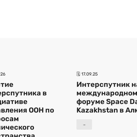
.26
🗓 17.09.25
стие
Интерспутник н
ерспутника в
международно
циативе
форуме Space D
вления ООН по
Kazakhstan в А
росам
→
мического
странства