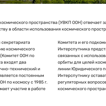
космического пространства (УВКП ООН) отвечает з
ву в области использования космического простр
 секретариата
обый интерес для
ию космического
уждение вопросов,
 (Комитет ООН по
геостационарной
та входят два
язи. Работа по
учно-технический и
митета позволяет
является постоянным
авангарде глобальных
Н по космосу с 1985 г.
бласти использования
мает участие в работе
космического простран