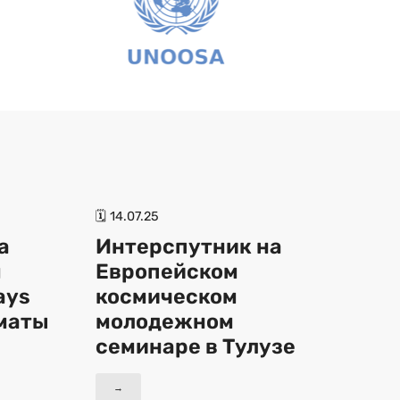
🗓 14.07.25
а
Интерспутник на
м
Европейском
ays
космическом
лматы
молодежном
семинаре в Тулузе
→