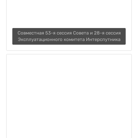
Cовместная 53-я сессия Совета и 28-я сессия
Эксплуатационного комитета Интерспутника