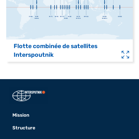
Flotte combinée de satellites
Interspoutnik
Mission
Structure