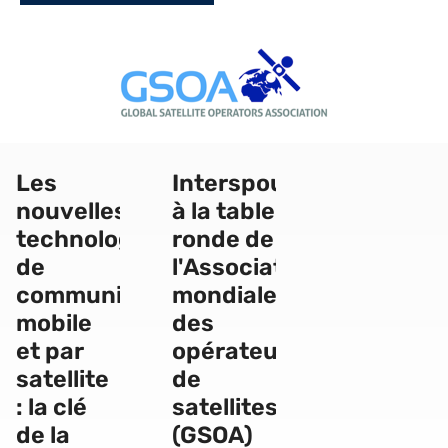
Les
Interspoutnik
nouvelles
à la table
technologies
ronde de
de
l'Association
communication
mondiale
mobile
des
et par
opérateurs
satellite
de
: la clé
satellites
de la
(GSOA)