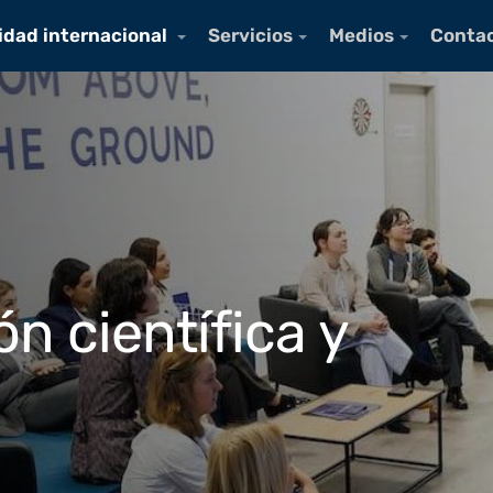
idad internacional
Servicios
Medios
Conta
n científica y