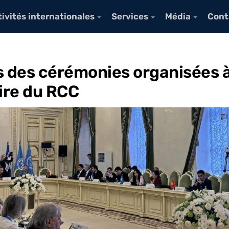
ivités internationales
Services
Média
Cont
s des cérémonies organisées à
ire du RCC